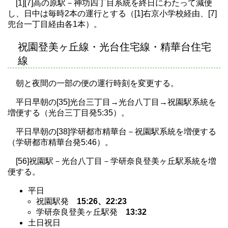
[1][7]高の原駅－神功四丁目系統を終日にわたって減便
し、日中は毎時2本の運行とする（[1]右京小学校経由、[7]
兜台一丁目経由各1本）。
祝園登美ヶ丘線・光台住宅線・精華台住宅
線
朝と夜間の一部の便の運行時刻を変更する。
平日早朝の[35]光台三丁目→光台八丁目→祝園駅系統を
増便する（光台三丁目発5:35）。
平日早朝の[38]学研都市精華台－祝園駅系統を増便する
（学研都市精華台発5:46）。
[56]祝園駅－光台八丁目－学研奈良登美ヶ丘駅系統を増
便する。
平日
祝園駅発
15:26、22:23
学研奈良登美ヶ丘駅発
13:32
土日祝日