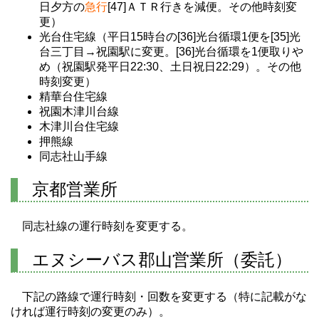
日夕方の
急行
[47]ＡＴＲ行きを減便。その他時刻変
更）
光台住宅線（平日15時台の[36]光台循環1便を[35]光
台三丁目→祝園駅に変更。[36]光台循環を1便取りや
め（祝園駅発平日22:30、土日祝日22:29）。その他
時刻変更）
精華台住宅線
祝園木津川台線
木津川台住宅線
押熊線
同志社山手線
京都営業所
同志社線の運行時刻を変更する。
エヌシーバス郡山営業所（委託）
下記の路線で運行時刻・回数を変更する（特に記載がな
ければ運行時刻の変更のみ）。