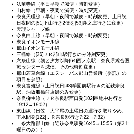
法華寺線（平日早朝で減便・時刻変更）
山村線（早朝・夜間で減便・時刻変更）
奈良天理線（早朝・夜間で減便・時刻変更、土日祝
日夜間の[51]下山行き2便を[53]窪之庄行きに変更）
天理シャープ線
奈良白土線（早朝・夜間で減便・時刻変更）
奈良イオンモール線
郡山イオンモール線
三橋線（[26]ＪＲ郡山駅行きのみ時刻変更）
六条山線（朝と夕方以降[64]西ノ京駅－奈良県総合医
療センターを減便。その他時刻変更）
郡山若草台線（エヌシーバス郡山営業所（委託）の
項目を参照）
奈良富雄線（土日祝日[48]学園前駅行きの近鉄奈良
駅、油阪船橋商店街のみ変更）
奈良柳生線（ＪＲ奈良駅西口発[102]邑地中村行き
19:12→19:02）
東山線（日笠－大平尾の土曜日の運行を取りやめ。
下水間発[122]ＪＲ奈良駅行き7:22→7:32）
二条大路郡山線（近鉄奈良駅発16:45→15:55（第2土
曜日のみ））