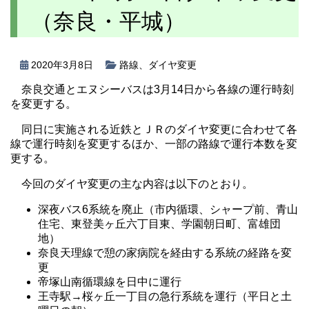
（奈良・平城）
2020年3月8日
路線
、
ダイヤ変更
奈良交通とエヌシーバスは3月14日から各線の運行時刻
を変更する。
同日に実施される近鉄とＪＲのダイヤ変更に合わせて各
線で運行時刻を変更するほか、一部の路線で運行本数を変
更する。
今回のダイヤ変更の主な内容は以下のとおり。
深夜バス6系統を廃止（市内循環、シャープ前、青山
住宅、東登美ヶ丘六丁目東、学園朝日町、富雄団
地）
奈良天理線で憩の家病院を経由する系統の経路を変
更
帝塚山南循環線を日中に運行
王寺駅→桜ヶ丘一丁目の急行系統を運行（平日と土