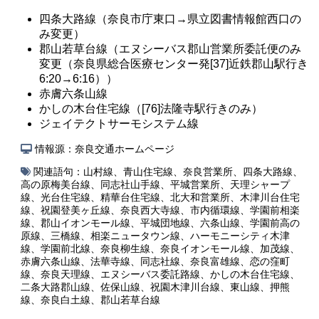
四条大路線（奈良市庁東口→県立図書情報館西口の
み変更）
郡山若草台線（エヌシーバス郡山営業所委託便のみ
変更（奈良県総合医療センター発[37]近鉄郡山駅行き
6:20→6:16））
赤膚六条山線
かしの木台住宅線（[76]法隆寺駅行きのみ）
ジェイテクトサーモシステム線
情報源：奈良交通ホームページ
関連語句：
山村線
、
青山住宅線
、
奈良営業所
、
四条大路線
、
高の原梅美台線
、
同志社山手線
、
平城営業所
、
天理シャープ
線
、
光台住宅線
、
精華台住宅線
、
北大和営業所
、
木津川台住宅
線
、
祝園登美ヶ丘線
、
奈良西大寺線
、
市内循環線
、
学園前相楽
線
、
郡山イオンモール線
、
平城団地線
、
六条山線
、
学園前高の
原線
、
三橋線
、
相楽ニュータウン線
、
ハーモニーシティ木津
線
、
学園前北線
、
奈良柳生線
、
奈良イオンモール線
、
加茂線
、
赤膚六条山線
、
法華寺線
、
同志社線
、
奈良富雄線
、
恋の窪町
線
、
奈良天理線
、
エヌシーバス委託路線
、
かしの木台住宅線
、
二条大路郡山線
、
佐保山線
、
祝園木津川台線
、
東山線
、
押熊
線
、
奈良白土線
、
郡山若草台線