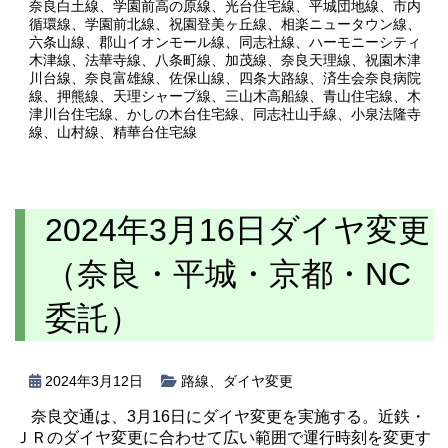
奈良白土線
、
学園前高の原線
、
光台住宅線
、
平城団地線
、
市内
循環線
、
学園前北線
、
祝園登美ヶ丘線
、
相楽ニュータウン線
、
六条山線
、
郡山イオンモール線
、
同志社線
、
ハーモニーシティ
木津線
、
法華寺線
、
八条町線
、
加茂線
、
奈良天理線
、
祝園木津
川台線
、
奈良富雄線
、
佐保山線
、
四条大路線
、
済生会奈良病院
線
、
押熊線
、
天理シャープ線
、
三山木高船線
、
青山住宅線
、
木
津川台住宅線
、
かしの木台住宅線
、
同志社山手線
、
小泉法隆寺
線
、
山村線
、
精華台住宅線
2024年3月16日ダイヤ変更
（奈良・平城・京都・NC
委託）
2024年3月12日
路線
、
ダイヤ変更
奈良交通は、3月16日にダイヤ変更を実施する。近鉄・
ＪＲのダイヤ変更に合わせて広い範囲で運行時刻を変更す