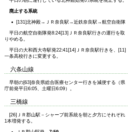
平日の朝に運行している北神殿始発の系統を廃止する。
廃止する系統
[131]北神殿→ＪＲ奈良駅→近鉄奈良駅→航空自衛隊
平日の航空自衛隊発8:24[13]ＪＲ奈良駅行きの運行を取
りやめる。
平日の大和西大寺駅発22:41[14]ＪＲ奈良駅行きを、[11]
一条高校行きに変更する。
六条山線
早朝の[63]奈良県総合医療センター行きを減便する（県
庁前発平日6:05、土曜日6:09）。
三橋線
[26]ＪＲ郡山駅－シャープ前系統を朝と夕方にそれぞれ
1本増発する。
ＪＲ郡山駅発
7:59