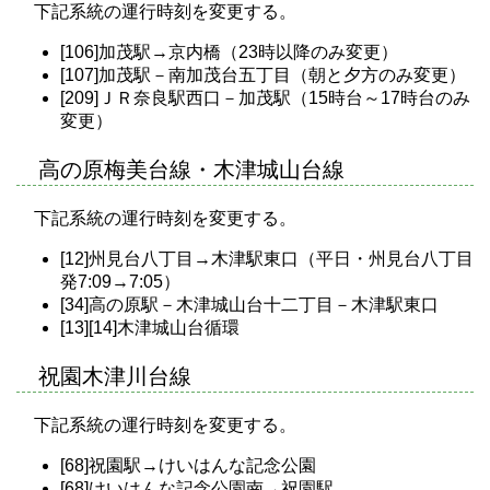
下記系統の運行時刻を変更する。
[106]加茂駅→京内橋（23時以降のみ変更）
[107]加茂駅－南加茂台五丁目（朝と夕方のみ変更）
[209]ＪＲ奈良駅西口－加茂駅（15時台～17時台のみ
変更）
高の原梅美台線・木津城山台線
下記系統の運行時刻を変更する。
[12]州見台八丁目→木津駅東口（平日・州見台八丁目
発7:09→7:05）
[34]高の原駅－木津城山台十二丁目－木津駅東口
[13][14]木津城山台循環
祝園木津川台線
下記系統の運行時刻を変更する。
[68]祝園駅→けいはんな記念公園
[68]けいはんな記念公園南→祝園駅