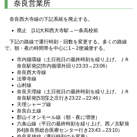
奈良営業所
奈良西大寺線の下記系統を廃止する。
廃止 [11]大和西大寺駅→一条高校前
下記の路線で運行時刻・回数を変更する。多くの路線
で、朝・夜の時間帯を中心に1～2便減便する。
市内循環線（土日祝日の最終時刻を繰り上げ。ＪＲ
奈良駅発[2]市内循環外回り23:33→23:06）
奈良西大寺線
法華寺線
山村線
奈良天理線（土日祝日の最終時刻を繰り上げ。ＪＲ
奈良駅発[53]窪之庄行き23:22→22:46）
天理シャープ線
奈良白土線
郡山イオンモール線（朝・夜に増便）
六条山線（平日の最終時刻を繰り上げ。西ノ京駅発
[64]奈良県総合医療センター行き23:43→23:10）
奈良富雄線（運行時刻のみ変更）