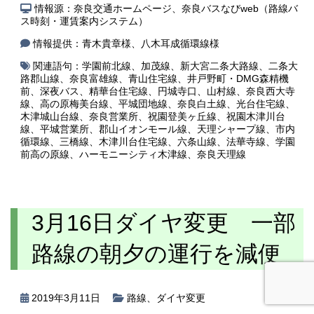
情報源：奈良交通ホームページ、奈良バスなびweb（路線バ
ス時刻・運賃案内システム）
情報提供：青木貴章様、八木耳成循環線様
関連語句：
学園前北線
、
加茂線
、
新大宮二条大路線
、
二条大
路郡山線
、
奈良富雄線
、
青山住宅線
、
井戸野町・DMG森精機
前
、
深夜バス
、
精華台住宅線
、
円城寺口
、
山村線
、
奈良西大寺
線
、
高の原梅美台線
、
平城団地線
、
奈良白土線
、
光台住宅線
、
木津城山台線
、
奈良営業所
、
祝園登美ヶ丘線
、
祝園木津川台
線
、
平城営業所
、
郡山イオンモール線
、
天理シャープ線
、
市内
循環線
、
三橋線
、
木津川台住宅線
、
六条山線
、
法華寺線
、
学園
前高の原線
、
ハーモニーシティ木津線
、
奈良天理線
3月16日ダイヤ変更 一部
路線の朝夕の運行を減便
2019年3月11日
路線
、
ダイヤ変更