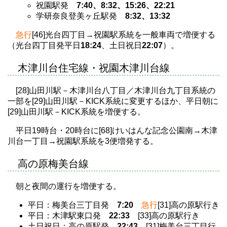
祝園駅発
7:40、8:32、15:26、22:21
学研奈良登美ヶ丘駅発
8:32、13:32
急行
[46]光台四丁目→祝園駅系統を一般車両で増便する
（光台四丁目発平日
18:24
、土日祝日
22:07
）。
木津川台住宅線・祝園木津川台線
[28]山田川駅－木津川台八丁目／木津川台九丁目系統の
一部を[29]山田川駅－KICK系統に変更するほか、平日朝に
[29]山田川駅－KICK系統を増便する。
平日19時台・20時台に[68]けいはんな記念公園南→木津
川台一丁目→祝園駅系統を3便増発する。
高の原梅美台線
朝と夜間の運行を増便する。
平日：梅美台三丁目発
7:20
急行
[31]高の原駅行き
平日：木津駅東口発
22:33
[33]高の原駅行き
土日祝日：高の原駅発
22:43
[31]梅美台三丁目行