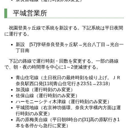
平城営業所
祝園登美ヶ丘線で系統を新設する。下記系統は平日夜間
に運行する。
新設 [57]学研奈良登美ヶ丘駅→光台八丁目→光台一
丁目南
下記の路線で運行時刻・回数を変更する。一部の路線
で、朝・夜の時間帯を中心に1～2便減便する。
青山住宅線（土日祝日の最終時刻を繰り上げ。ＪＲ
奈良駅西口発[118]青山住宅行き23:51→23:18）
加茂線（運行時刻のみ変更）
佐保山線（運行時刻のみ変更）
ハーモニーシティ木津線（運行時刻のみ変更）
平城団地線（右京神功循環、奈良大学構内方面は運
行時刻のみ変更）
高の原梅美台線（平日朝8時台の[31]高の原駅行き1
本を各停から急行に変更）