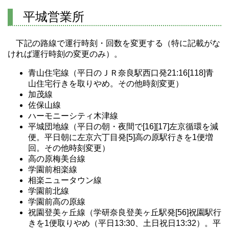
平城営業所
下記の路線で運行時刻・回数を変更する（特に記載がな
ければ運行時刻の変更のみ）。
青山住宅線（平日のＪＲ奈良駅西口発21:16[118]青
山住宅行きを取りやめ。その他時刻変更）
加茂線
佐保山線
ハーモニーシティ木津線
平城団地線（平日の朝・夜間で[16][17]左京循環を減
便。平日朝に左京六丁目発[5]高の原駅行きを1便増
回。その他時刻変更）
高の原梅美台線
学園前相楽線
相楽ニュータウン線
学園前北線
学園前高の原線
祝園登美ヶ丘線（学研奈良登美ヶ丘駅発[56]祝園駅行
きを1便取りやめ（平日13:30、土日祝日13:32）。平