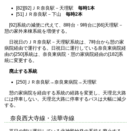
[82][92]ＪＲ奈良駅－天理駅
毎時1本
[51]ＪＲ奈良駅－下山
毎時2本
[92]系統の減便に代えて、8時台・9時台に[66]天理駅－
憩の家外来棟系統を増便する。
日祝日のＪＲ奈良駅－天理駅系統は、7時台から憩の家
病院経由で運行する。日祝日に運行している奈良東病院経
由の[250]系統は、奈良東病院・憩の家病院経由の[182]系
統に変更する。
廃止する系統
[250]ＪＲ奈良駅→奈良東病院→天理駅
憩の家病院を経由する系統の経路を変更し、天理北大路
には停車しない。天理北大路に停車するバスは大幅に減少
する。
奈良西大寺線・法華寺線