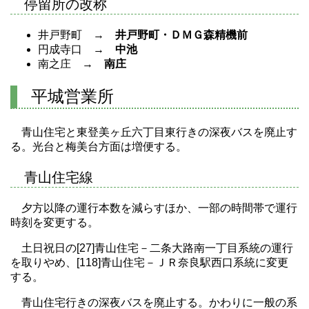
停留所の改称
井戸野町 →
井戸野町・ＤＭＧ森精機前
円成寺口 →
中池
南之庄 →
南庄
平城営業所
青山住宅と東登美ヶ丘六丁目東行きの深夜バスを廃止す
る。光台と梅美台方面は増便する。
青山住宅線
夕方以降の運行本数を減らすほか、一部の時間帯で運行
時刻を変更する。
土日祝日の[27]青山住宅－二条大路南一丁目系統の運行
を取りやめ、[118]青山住宅－ＪＲ奈良駅西口系統に変更
する。
青山住宅行きの深夜バスを廃止する。かわりに一般の系