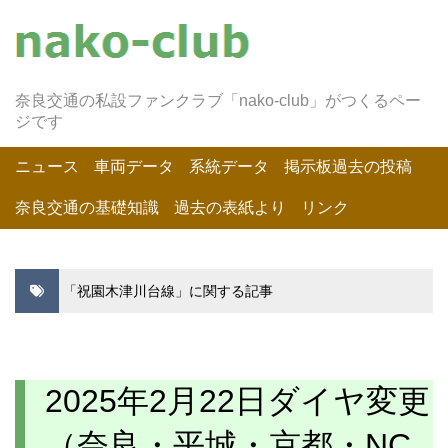
奈良交通の私設ファンクラブ「nako-club」がつくるペー
ジです
ニュース
車両データ
系統データ
掲示板過去の投稿
奈良交通の基礎知識
過去の表紙より
リンク
「祝園木津川台線」に関する記事
2025年2月22日ダイヤ変更
（奈良・平城・京都・NC