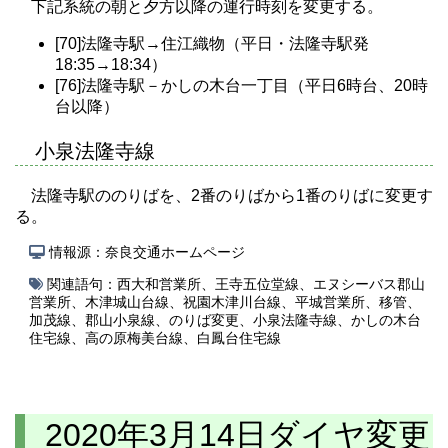
下記系統の朝と夕方以降の運行時刻を変更する。
[70]法隆寺駅→住江織物（平日・法隆寺駅発
18:35→18:34）
[76]法隆寺駅－かしの木台一丁目（平日6時台、20時
台以降）
小泉法隆寺線
法隆寺駅ののりばを、2番のりばから1番のりばに変更す
る。
情報源：奈良交通ホームページ
関連語句：
西大和営業所
、
王寺五位堂線
、
エヌシーバス郡山
営業所
、
木津城山台線
、
祝園木津川台線
、
平城営業所
、
移管
、
加茂線
、
郡山小泉線
、
のりば変更
、
小泉法隆寺線
、
かしの木台
住宅線
、
高の原梅美台線
、
白鳳台住宅線
2020年3月14日ダイヤ変更