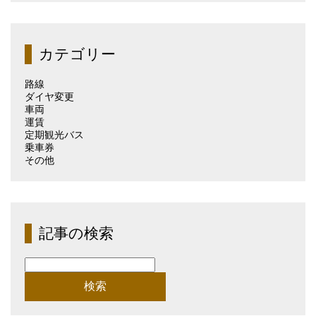
の
記
事
（月
カテゴリー
別）
路線
ダイヤ変更
車両
運賃
定期観光バス
乗車券
その他
記事の検索
検
索: