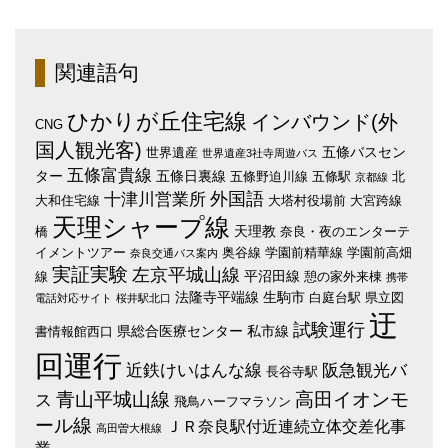
関連語句
ひかりが丘住宅線
インバウンド(外
CNG
国人観光客)
五條バスセン
世界遺産
世界遺産3社寺周遊バス
五條富貴線
ター
五條日裏線
五條野迫川線
五條駅
北
京都線
外国語
十津川営業所
大和住宅線
大塔村役場前
大宮跨線
天理シャープ線
天理教
橋
奈良・夜のエンターテ
イメントツアー
奥谷線
学園前精華線
学園前高畑
奈良交通バス案内
実証実験
左京平城山線
平沼田線
線
憩の家外来棟
携帯
法隆寺平端線
生駒市
白庭台駅
県立図
電話対応サイト
桜井駅北口
迂
試験運行
県総合医療センター
私市線
書情報館西口
回運行
近鉄けいはんな線
阪急観光バ
長谷寺駅
青山平城山線
高田イオンモ
ス
飛鳥ハーフマラソン
ール線
ＪＲ奈良駅付近連続立体交差化事
高田曽大根線