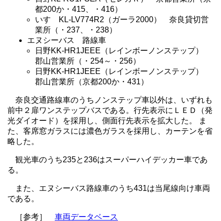
都200か・415、・416）
いすゞKL-LV774R2（ガーラ2000） 奈良貸切営
業所（・237、・238）
エヌシーバス 路線車
日野KK-HR1JEEE（レインボーノンステップ）
郡山営業所（・254～・256）
日野KK-HR1JEEE（レインボーノンステップ）
郡山営業所（京都200か・431）
奈良交通路線車のうちノンステップ車以外は、いずれも
前中２扉ワンステップバスである。行先表示にＬＥＤ（発
光ダイオード）を採用し、側面行先表示を拡大した。 ま
た、客席窓ガラスには濃色ガラスを採用し、カーテンを省
略した。
観光車のうち235と236はスーパーハイデッカー車であ
る。
また、エヌシーバス路線車のうち431は当尾線向け車両
である。
［参考］
車両データベース