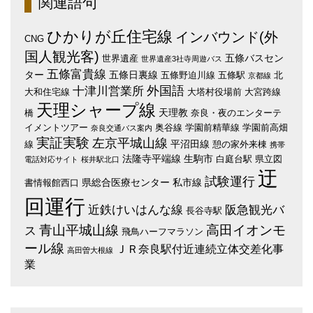
関連語句
ひかりが丘住宅線
インバウンド(外
CNG
国人観光客)
五條バスセン
世界遺産
世界遺産3社寺周遊バス
五條富貴線
ター
五條日裏線
五條野迫川線
五條駅
北
京都線
外国語
十津川営業所
大和住宅線
大塔村役場前
大宮跨線
天理シャープ線
天理教
橋
奈良・夜のエンターテ
イメントツアー
奥谷線
学園前精華線
学園前高畑
奈良交通バス案内
実証実験
左京平城山線
平沼田線
線
憩の家外来棟
携帯
法隆寺平端線
生駒市
白庭台駅
県立図
電話対応サイト
桜井駅北口
迂
試験運行
県総合医療センター
私市線
書情報館西口
回運行
近鉄けいはんな線
阪急観光バ
長谷寺駅
青山平城山線
高田イオンモ
ス
飛鳥ハーフマラソン
ール線
ＪＲ奈良駅付近連続立体交差化事
高田曽大根線
業