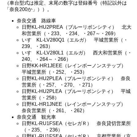
（車台型式は推定、末尾の数字は登録番号（特記以外は
「奈良200か」））。
奈良交通 路線車
日野KL-HU2PREA（ブルーリボンシティ） 北大
和営業所（・233、・234、・267～・269）
いすゞKL-LV280Q1（エルガ） 平城営業所（・
239、・263）
いすゞKL-LV280L1（エルガ） 西大和営業所（・
240、・264～・266）
日野KK-HR1JEEE（レインボーノンステップ）
平城営業所（・252、・253）
日野KL-HU2PLEA（ブルーリボンシティ） 奈良
営業所（・257、・270、・271）
日野KL-HU2PLEA（ブルーリボンシティ） 平城
営業所（・258）
日野KL-HR1JNEE（レインボーノンステップ）
奈良営業所（・261、・262）
奈良交通 観光車
日野KL-RU1FSEA（セレガＲ） 奈良貸切営業所
（・235、・236）
日野KL-RU1FSEA（セレガＲ） 京都営業所（京