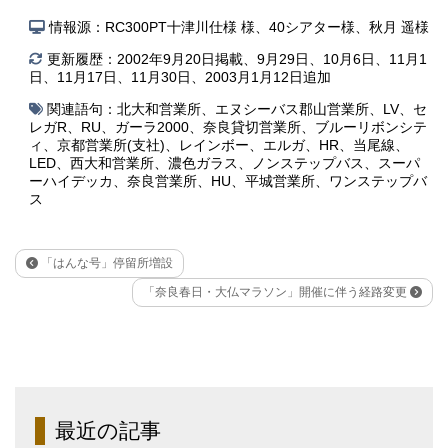
情報源：RC300PT十津川仕様 様、40シアター様、秋月 遥様
更新履歴：2002年9月20日掲載、9月29日、10月6日、11月1
日、11月17日、11月30日、2003月1月12日追加
関連語句：
北大和営業所
、
エヌシーバス郡山営業所
、
LV
、
セ
レガR
、
RU
、
ガーラ2000
、
奈良貸切営業所
、
ブルーリボンシテ
ィ
、
京都営業所(支社)
、
レインボー
、
エルガ
、
HR
、
当尾線
、
LED
、
西大和営業所
、
濃色ガラス
、
ノンステップバス
、
スーパ
ーハイデッカ
、
奈良営業所
、
HU
、
平城営業所
、
ワンステップバ
ス
「はんな号」停留所増設
「奈良春日・大仏マラソン」開催に伴う経路変更
最近の記事