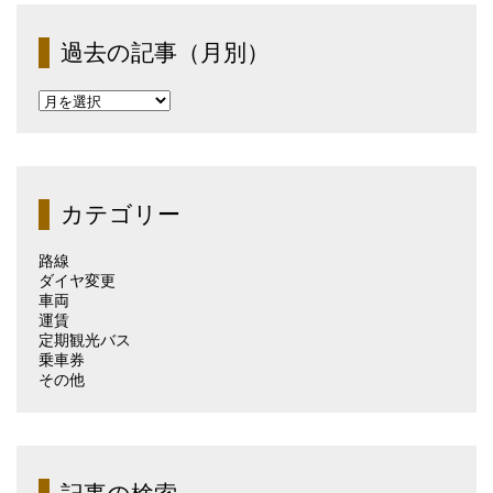
過去の記事（月別）
過
去
の
記
事
（月
カテゴリー
別）
路線
ダイヤ変更
車両
運賃
定期観光バス
乗車券
その他