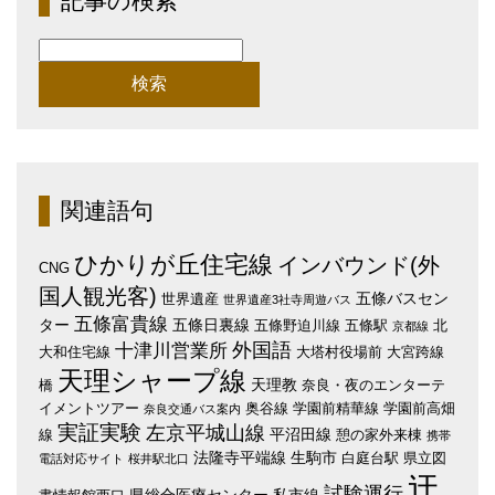
記事の検索
検
索:
関連語句
ひかりが丘住宅線
インバウンド(外
CNG
国人観光客)
五條バスセン
世界遺産
世界遺産3社寺周遊バス
五條富貴線
ター
五條日裏線
五條野迫川線
五條駅
北
京都線
外国語
十津川営業所
大和住宅線
大塔村役場前
大宮跨線
天理シャープ線
天理教
橋
奈良・夜のエンターテ
イメントツアー
奥谷線
学園前精華線
学園前高畑
奈良交通バス案内
実証実験
左京平城山線
平沼田線
線
憩の家外来棟
携帯
法隆寺平端線
生駒市
白庭台駅
県立図
電話対応サイト
桜井駅北口
迂
試験運行
県総合医療センター
私市線