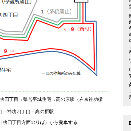
→神功四丁目→県営平城住宅→高の原駅（右京神功循
丁目－神功四丁目－高の原駅
ば（神功四丁目方面のりば）から発車する