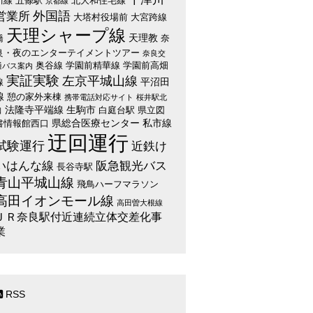
川線
五條駅
北大和住宅線
京都線
外国語
営業所
大塔村役場前
大宮跨線
天理シャープ線
天理教
橋
奈
良・夜のエンターテイメントツアー
奈良交
奥谷線
学園前精華線
学園前高畑
通バス案内
実証実験
左京平城山線
平沼田
線
線
憩の家外来棟
携帯電話対応サイト
桜井駅北
法隆寺平端線
生駒市
白庭台駅
県立図
口
県総合医療センター
私市線
書情報館西口
迂回運行
試験運行
近鉄け
いはんな線
阪急観光バス
長谷寺駅
青山平城山線
飛鳥ハーフマラソン
高田イオンモール線
高田曽大根線
ＪＲ奈良駅付近連続立体交差化事
業
RSS