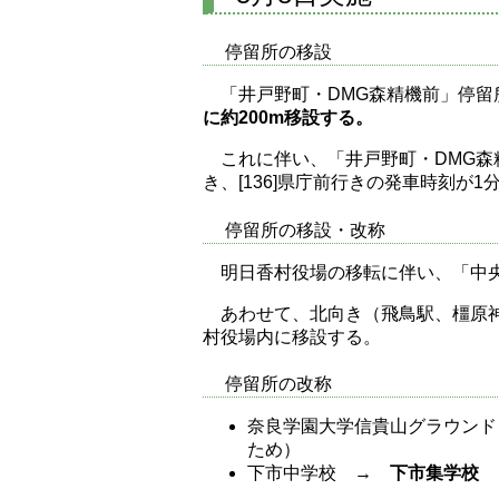
停留所の移設
「井戸野町・DMG森精機前」停
に約200m移設する。
これに伴い、「井戸野町・DMG森精
き、[136]県庁前行きの発車時刻が1
停留所の移設・改称
明日香村役場の移転に伴い、「中
あわせて、北向き（飛鳥駅、橿原神
村役場内に移設する。
停留所の改称
奈良学園大学信貴山グラウン
ため）
下市中学校 →
下市集学校
（