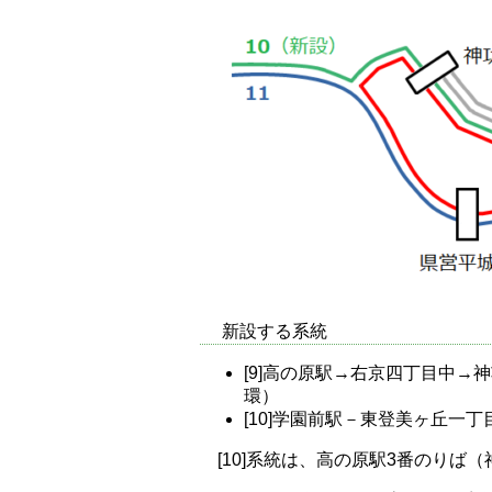
新設する系統
[9]高の原駅→右京四丁目中
環）
[10]学園前駅－東登美ヶ丘一
[10]系統は、高の原駅3番のり