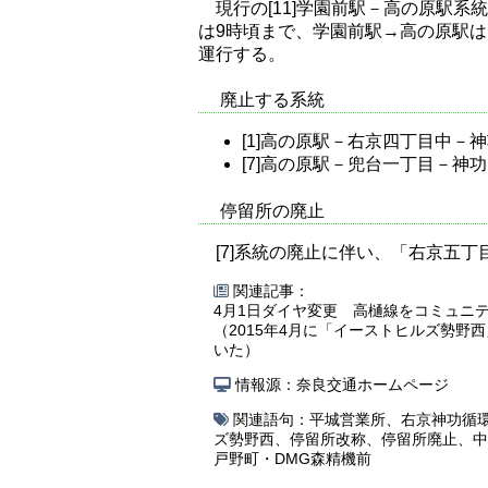
現行の[11]学園前駅－高の原駅
は9時頃まで、学園前駅→高の原駅は1
運行する。
廃止する系統
[1]高の原駅－右京四丁目中－
[7]高の原駅－兜台一丁目－神
停留所の廃止
[7]系統の廃止に伴い、「右京五
関連記事：
4月1日ダイヤ変更 高樋線をコミュニテ
（2015年4月に「イーストヒルズ勢
いた）
情報源：奈良交通ホームページ
関連語句：
平城営業所
、
右京神功循
ズ勢野西
、
停留所改称
、
停留所廃止
、
中
戸野町・DMG森精機前