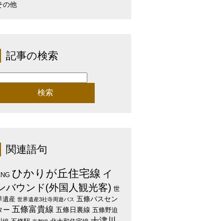
その他
記事の検索
検
:
関連語句
ひかりが丘住宅線
イ
CNG
ンバウンド(外国人観光客)
世
五條バスセン
界遺産
世界遺産3社寺周遊バス
五條富貴線
ター
五條日裏線
五條野迫
十津川