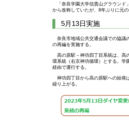
「奈良学園大学信貴山グラウンド」
から改称していたが、8年ぶりに元
5月13日実施
奈良市地域公共交通会議での協議
の再編を実施する。
高の原駅－神功四丁目系統は、高
環系統（右京神功循環）とする。学
経由で運行する。
神功四丁目から高の原駅への始発
繰り上がる。