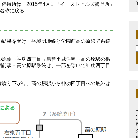
停留所は、2015年4月に「イーストヒルズ勢野西」
の名称に戻る。
の結果を受け、平城団地線と学園前高の原線で系統
索
の原駅→神功四丁目→県営平城住宅→高の原駅の循
園前駅－高の原駅系統は、一部を除いて神功四丁目
は繰り下がり、高の原駅から神功四丁目への最終は