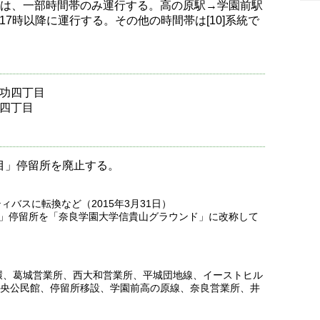
系統は、一部時間帯のみ運行する。高の原駅→学園前駅
7時以降に運行する。その他の時間帯は[10]系統で
神功四丁目
功四丁目
丁目」停留所を廃止する。
ィバスに転換など（2015年3月31日）
野西」停留所を「奈良学園大学信貴山グラウンド」に改称して
環
、
葛城営業所
、
西大和営業所
、
平城団地線
、
イーストヒル
央公民館
、
停留所移設
、
学園前高の原線
、
奈良営業所
、
井