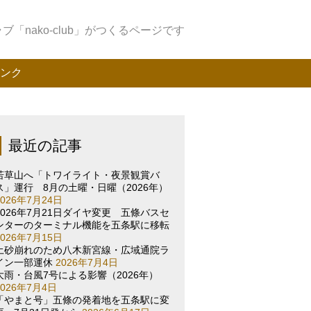
「nako-club」がつくるページです
ンク
最近の記事
若草山へ「トワイライト・夜景観賞バ
ス」運行 8月の土曜・日曜（2026年）
2026年7月24日
2026年7月21日ダイヤ変更 五條バスセ
ンターのターミナル機能を五条駅に移転
2026年7月15日
土砂崩れのため八木新宮線・広域通院ラ
イン一部運休
2026年7月4日
大雨・台風7号による影響（2026年）
2026年7月4日
「やまと号」五條の発着地を五条駅に変