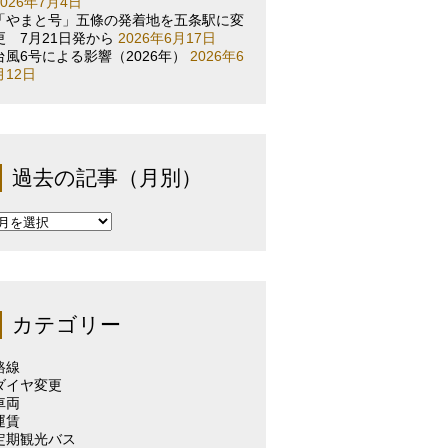
2026年7月4日
「やまと号」五條の発着地を五条駅に変
更 7月21日発から
2026年6月17日
台風6号による影響（2026年）
2026年6
月12日
過去の記事（月別）
過
去
の
記
事
（月
カテゴリー
別）
路線
ダイヤ変更
車両
運賃
定期観光バス