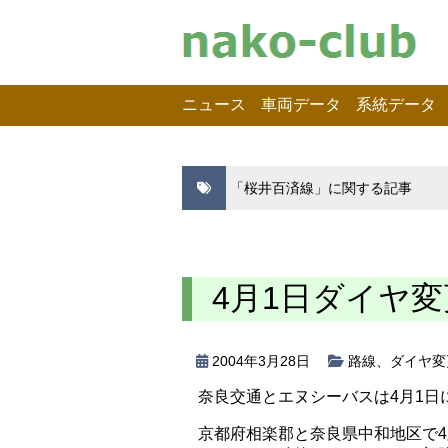
ニュース
車両データ
系統データ
「桜井百済線」に関する記事
4月1日ダイヤ変
2004年3月28日
路線
、
ダイヤ変
奈良交通とエヌシーバスは4月1日
京都府相楽郡と奈良県中和地区で