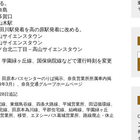
る。
奈島
多賀口
山木駅
田川駅発着を高の原駅発着に改める。
高山サイエンスタウン
高山サイエンスタウン
鹿ノ台北二丁目－高山サイエンスタウン
索
、学園緑ヶ丘線、国保病院線などで運行時刻を変更
・田原本バスセンターのりば掲示、奈良営業所所属車内掲
4年3月）、奈良交通グループホームページ
28日追記
院線
、
東畑鳥谷線
、
四条大路線
、
平城営業所
、
田辺循環線
、
宅線
、
田原本為川線
、
平群住宅線
、
結崎線
、
学園緑ヶ丘
営業所
、
移管
、
エヌシーバス葛城営業所
、
路線廃止・休止