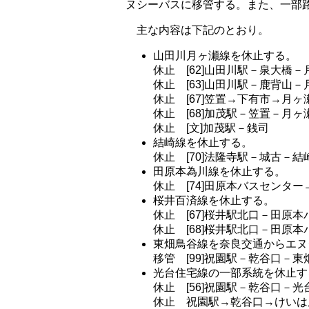
ヌシーバスに移管する。また、一部
主な内容は下記のとおり。
山田川月ヶ瀬線を休止する。
休止 [62]山田川駅－泉大橋
休止 [63]山田川駅－鹿背山
休止 [67]笠置→下有市→月ヶ
休止 [68]加茂駅－笠置－月ヶ
休止 [文]加茂駅－銭司
結崎線を休止する。
休止 [70]法隆寺駅－城古－結
田原本為川線を休止する。
休止 [74]田原本バスセンタ
桜井百済線を休止する。
休止 [67]桜井駅北口－田原
休止 [68]桜井駅北口－田原
東畑鳥谷線を奈良交通からエヌ
移管 [99]祝園駅－乾谷口－東
光台住宅線の一部系統を休止す
休止 [56]祝園駅－乾谷口－光
休止 祝園駅→乾谷口→けいは