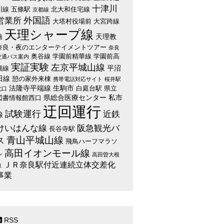
十津川
川線
五條駅
北大和住宅線
京都線
外国語
営業所
大塔村役場前
大宮跨線
天理シャープ線
天理教
橋
奈良・夜のエンターテイメントツアー
奈良
奥谷線
学園前精華線
学園前高
交通バス案内
実証実験
左京平城山線
平沼
畑線
田線
憩の家外来棟
携帯電話対応サイト
桜井駅
法隆寺平端線
生駒市
白庭台駅
県立
北口
県総合医療センター
私市
図書情報館西口
迂回運行
試験運行
近鉄
線
けいはんな線
阪急観光バ
長谷寺駅
青山平城山線
ス
飛鳥ハーフマラソ
高田イオンモール線
ン
高田曽大根
ＪＲ奈良駅付近連続立体交差化
線
事業
RSS