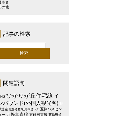
乗車券
その他
記事の検索
検
:
関連語句
ひかりが丘住宅線
イ
CNG
ンバウンド(外国人観光客)
世
五條バスセン
界遺産
世界遺産3社寺周遊バス
五條富貴線
ター
五條日裏線
五條野迫