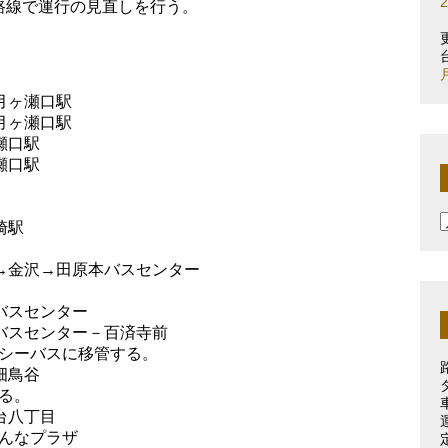
路線で運行の見直しを行う。
－月ヶ瀬口駅
－月ヶ瀬口駅
瀬口駅
瀬口駅
崎駅
ー→金沢→田原本バスセンター
本バスセンター
本バスセンター－百済寺前
シーバスに移管する。
畑鳥谷
る。
台八丁目
んなプラザ