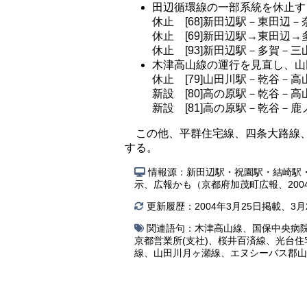
田辺循環線の一部系統を休止す
休止 [68]新田辺駅－東田辺－
休止 [69]新田辺駅→東田辺→
休止 [93]新田辺駅－多賀－三
木津高山線の運行を見直し、山
休止 [79]山田川駅－乾谷－
新設 [80]高の原駅－乾谷－
新設 [81]高の原駅－乾谷－
この他、平群住宅線、四条大路線
する。
情報源：新田辺駅・祝園駅・結崎駅
示、広報かも（京都府加茂町広報、200
更新履歴：2004年3月25日掲載、3月
関連語句：
木津高山線
、
国保中央病
京都営業所(支社)
、
桜井百済線
、
光台住
線
、
山田川月ヶ瀬線
、
エヌシーバス郡山