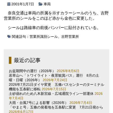
2001年1月7日
車両
奈良交通は車両の所属を示すカラーシールのうち、吉野
営業所のシールをこのほど赤から金色に変更した。
シールは路線車の前後バンパーに貼付されている。
関連語句：
営業所識別シール
、
吉野営業所
最近の記事
お盆期間中の運行（2026年）
2026年8月6日
若草山へ「トワイライト・夜景観賞バス」運行 8月の土
曜・日曜（2026年）
2026年7月24日
2026年7月21日ダイヤ変更 五條バスセンターのターミナル
機能を五条駅に移転
2026年7月15日
土砂崩れのため八木新宮線・広域通院ライン一部運休
2026
年7月4日
大雨・台風7号による影響（2026年）
2026年7月4日
「やまと号」五條の発着地を五条駅に変更 7月21日発から
2026年6月17日