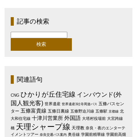
記事の検索
検
索:
関連語句
ひかりが丘住宅線
インバウンド(外
CNG
国人観光客)
五條バスセン
世界遺産
世界遺産3社寺周遊バス
五條富貴線
ター
五條日裏線
五條野迫川線
五條駅
北
京都線
外国語
十津川営業所
大和住宅線
大塔村役場前
大宮跨線
天理シャープ線
天理教
橋
奈良・夜のエンターテ
イメントツアー
奥谷線
学園前精華線
学園前高畑
奈良交通バス案内