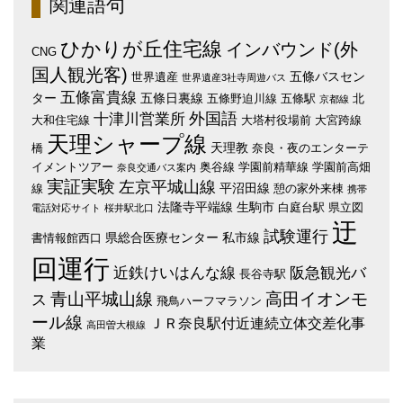
関連語句
ひかりが丘住宅線
インバウンド(外
CNG
国人観光客)
五條バスセン
世界遺産
世界遺産3社寺周遊バス
五條富貴線
ター
五條日裏線
五條野迫川線
五條駅
北
京都線
外国語
十津川営業所
大和住宅線
大塔村役場前
大宮跨線
天理シャープ線
天理教
橋
奈良・夜のエンターテ
イメントツアー
奥谷線
学園前精華線
学園前高畑
奈良交通バス案内
実証実験
左京平城山線
平沼田線
線
憩の家外来棟
携帯
法隆寺平端線
生駒市
白庭台駅
県立図
電話対応サイト
桜井駅北口
迂
試験運行
県総合医療センター
私市線
書情報館西口
回運行
近鉄けいはんな線
阪急観光バ
長谷寺駅
青山平城山線
高田イオンモ
ス
飛鳥ハーフマラソン
ール線
ＪＲ奈良駅付近連続立体交差化事
高田曽大根線
業