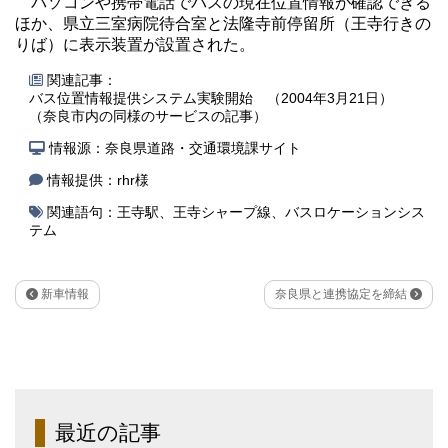
パソコンや携帯電話でバスの現在位置情報が確認できる
ほか、県立三室病院待合室と法隆寺前停留所（王寺行きの
りば）に表示装置が設置された。
関連記事：
バス位置情報提供システム実験開始 （2004年3月21日）
（奈良市内の同様のサービスの記事）
情報源：奈良県道路・交通環境課サイト
情報提供：rhr様
関連語句：
王寺駅
、
王寺シャープ線
、
バスロケーションシス
テム
新車情報
奈良県と連携協定を締結
最近の記事