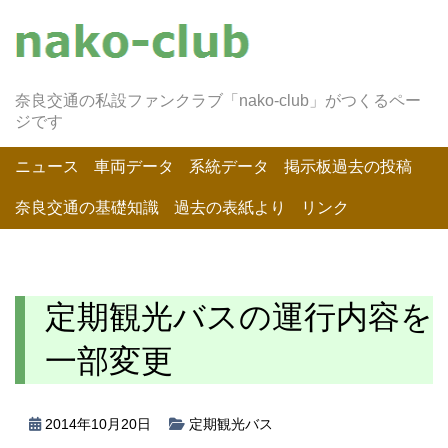
奈良交通の私設ファンクラブ「nako-club」がつくるペー
ジです
ニュース
車両データ
系統データ
掲示板過去の投稿
奈良交通の基礎知識
過去の表紙より
リンク
定期観光バスの運行内容を
一部変更
2014年10月20日
定期観光バス