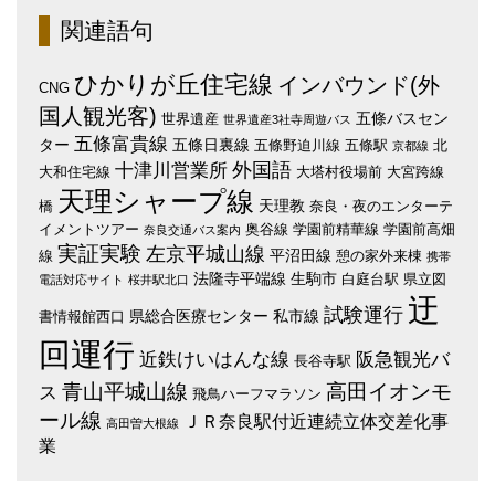
関連語句
ひかりが丘住宅線
インバウンド(外
CNG
国人観光客)
五條バスセン
世界遺産
世界遺産3社寺周遊バス
五條富貴線
ター
五條日裏線
五條野迫川線
五條駅
北
京都線
外国語
十津川営業所
大和住宅線
大塔村役場前
大宮跨線
天理シャープ線
天理教
橋
奈良・夜のエンターテ
イメントツアー
奥谷線
学園前精華線
学園前高畑
奈良交通バス案内
実証実験
左京平城山線
平沼田線
線
憩の家外来棟
携帯
法隆寺平端線
生駒市
白庭台駅
県立図
電話対応サイト
桜井駅北口
迂
試験運行
県総合医療センター
私市線
書情報館西口
回運行
近鉄けいはんな線
阪急観光バ
長谷寺駅
青山平城山線
高田イオンモ
ス
飛鳥ハーフマラソン
ール線
ＪＲ奈良駅付近連続立体交差化事
高田曽大根線
業