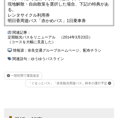
現地解散・自由散策を選択した場合、下記の特典があ
る。
レンタサイクル利用券
明日香周遊バス「赤かめバス」1日乗車券
関連記事：
定期観光バスをリニューアル （2014年3月23日）
（コースを大幅に見直した）
情報源：奈良交通グループホームページ、配布チラシ
関連語句：
ゆうゆうバスライン
一部区間で運賃改定
「ぐるっとバス」「奈良観光周遊バス」秋冬の運行予定