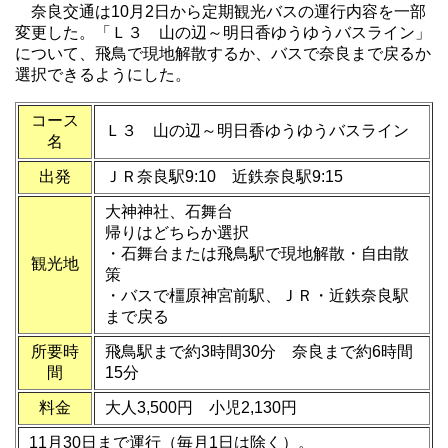
奈良交通は10月2日から定期観光バスの運行内容を一部
変更した。「Ｌ３ 山の辺～明日香ゆうゆうバスライン」
について、飛鳥で現地解散するか、バスで奈良まで戻るか
選択できるようにした。
コース
Ｌ３ 山の辺～明日香ゆうゆうバスライン
名
出発
ＪＲ奈良駅9:10 近鉄奈良駅9:15
大神神社、石舞台
帰りはどちらか選択
・石舞台または飛鳥駅で現地解散・自由散
観光地
策
・バスで橿原神宮前駅、ＪＲ・近鉄奈良駅
まで戻る
所要時
飛鳥駅まで約3時間30分 奈良まで約6時間
間
15分
料金
大人3,500円 小児2,130円
11月30日まで運行（毎月1日は除く）。