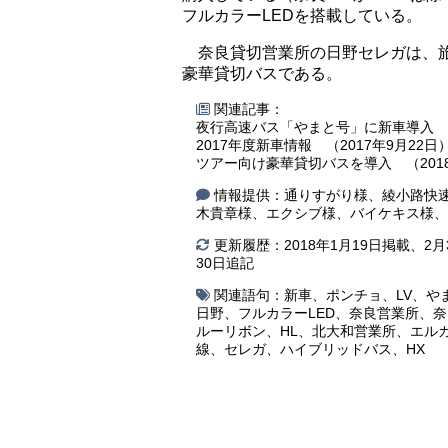
フルカラーLEDを搭載している。
奈良貸切営業所の日野セレガは、
豪華貸切バスである。
関連記事：
夜行高速バス「やまと号」に新車導入 （2
2017年度新車情報 （2017年9月22日
ツアー向け豪華貸切バスを導入 （2018
情報提供：通りすがり様、綾小路快速
木貴章様、エクシブ様、バイケキス様、
更新履歴：2018年1月19日掲載、2
30日追記
関連語句：
新車
、
ポンチョ
、
LV
、
や
日野
、
フルカラーLED
、
奈良営業所
、
奈
ルーリボン
、
HL
、
北大和営業所
、
エル
線
、
セレガ
、
ハイブリッドバス
、
HX