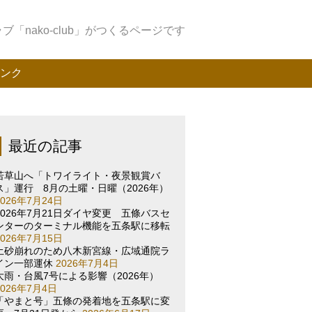
「nako-club」がつくるページです
ンク
最近の記事
若草山へ「トワイライト・夜景観賞バ
ス」運行 8月の土曜・日曜（2026年）
2026年7月24日
2026年7月21日ダイヤ変更 五條バスセ
ンターのターミナル機能を五条駅に移転
2026年7月15日
土砂崩れのため八木新宮線・広域通院ラ
イン一部運休
2026年7月4日
大雨・台風7号による影響（2026年）
2026年7月4日
「やまと号」五條の発着地を五条駅に変