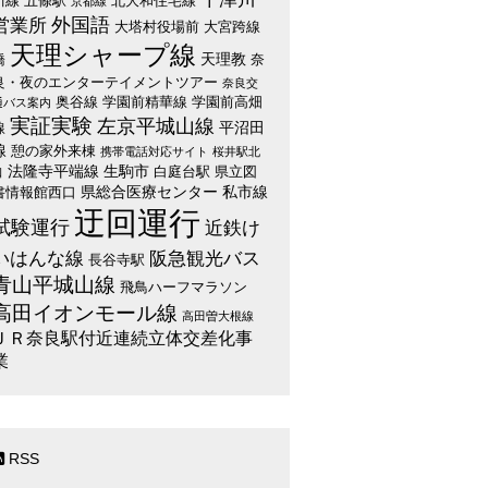
川線
五條駅
北大和住宅線
京都線
外国語
営業所
大塔村役場前
大宮跨線
天理シャープ線
天理教
橋
奈
良・夜のエンターテイメントツアー
奈良交
奥谷線
学園前精華線
学園前高畑
通バス案内
実証実験
左京平城山線
平沼田
線
線
憩の家外来棟
携帯電話対応サイト
桜井駅北
法隆寺平端線
生駒市
白庭台駅
県立図
口
県総合医療センター
私市線
書情報館西口
迂回運行
試験運行
近鉄け
いはんな線
阪急観光バス
長谷寺駅
青山平城山線
飛鳥ハーフマラソン
高田イオンモール線
高田曽大根線
ＪＲ奈良駅付近連続立体交差化事
業
RSS