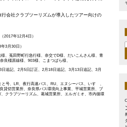
旅行会社クラブツーリズムが導入したツアー向けの
017年12月4日）
）
年3月30日）
索
様、菟田野町行急行様、奈交でD様、だいこんさん様、青
奈良橿原線様、903様、こまつばら様、
月3日追記、2月5日訂正、2月18日追記、3月13日追記、3月
まと号
、
LR
、
夜行高速バス
、
RU
、
エヌシーバス
、
いすゞ
、
良貸切営業所
、
奈良県バス環境向上事業
、
平城営業所
、
ブ
ガ
、
クラブツーリズム
、
葛城営業所
、
エルガミオ
、
市内循環