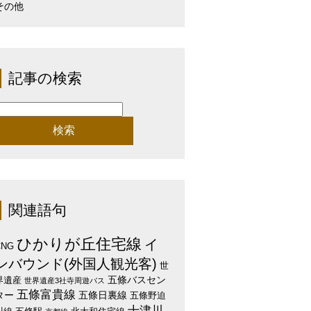
その他
記事の検索
検
:
関連語句
ひかりが丘住宅線
イ
CNG
ンバウンド(外国人観光客)
世
五條バスセン
界遺産
世界遺産3社寺周遊バス
五條富貴線
ター
五條日裏線
五條野迫
十津川