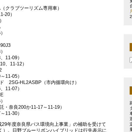
DA（クラブツーリズム専用車）
-20）
）
A
5）
0J3
3）
、11-09）
0、11-12）
2
～11-05）
 2SG-HL2ASBP（市内循環向け）
、11-07）
E
6）
良200か11-17～11-19）
～11-30）
成29年度奈良県バス環境向上事業」の補助を受けて
は除く）。日野ブルーリボンハイブリッドは行先表示に